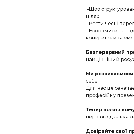
-Щоб структуровано
цілях
- Вести чесні пере
- Економити час о
конкретики та ем
Безперервний про
найцінніший ресур
Ми розвиваємося 
себе.
Для нас це означає
професійну презент
Тепер кожна кому
першого дзвінка до
Довіряйте свої п