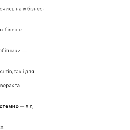
чись на їх бізнес-
ях більше
робітники —
нтів, так і для
ворах та
истемно
— від
я.