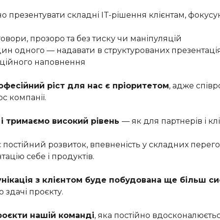
 презентувати складні IT-рішення клієнтам, фокусую
говори, прозоро та без тиску чи маніпуляцій
дин одного — надавати в структурованих презентаці
оційного наповнення
фесійний ріст для нас є пріоритетом
, адже спів
с компанії.
і тримаємо високий рівень
— як для партнерів і кліє
 постійний розвиток, впевненість у складних перего
ацію себе і продуктів.
нікація з клієнтом буде побудована ще більш с
 здачі проєкту.
роєкти нашій команді
, яка постійно вдосконалюєтьс