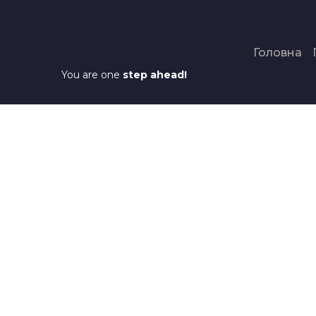
Головна
You are one
step ahead!