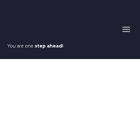
You are one
step ahead!