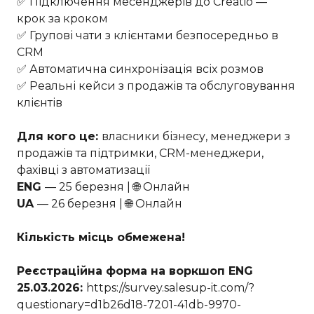
✅ Підключення месенджерів до Creatio —
крок за кроком
✅ Групові чати з клієнтами безпосередньо в
CRM
✅ Автоматична синхронізація всіх розмов
✅ Реальні кейси з продажів та обслуговування
клієнтів
Для кого це:
власники бізнесу, менеджери з
продажів та підтримки, CRM-менеджери,
фахівці з автоматизації
ENG
— 25 березня | 🌐 Онлайн
UA
— 26 березня | 🌐 Онлайн
Кількість місць обмежена!
Реєстраційна форма на воркшоп ENG
25.03.2026:
https://survey.salesup-it.com/?
questionary=d1b26d18-7201-41db-9970-