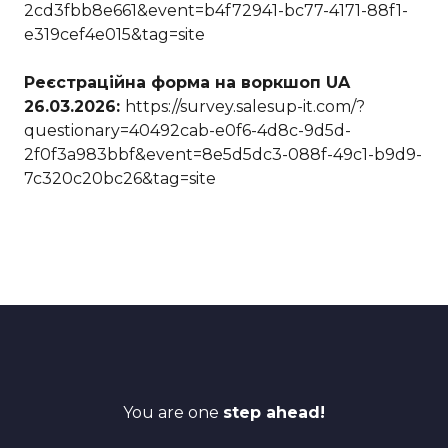
2cd3fbb8e661&event=b4f72941-bc77-4171-88f1-
e319cef4e015&tag=site
Реєстраційна форма на воркшоп UA
26.03.2026:
https://survey.salesup-it.com/?
questionary=40492cab-e0f6-4d8c-9d5d-
2f0f3a983bbf&event=8e5d5dc3-088f-49c1-b9d9-
7c320c20bc26&tag=site
You are one
step ahead!