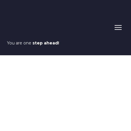
You are one
step ahead!